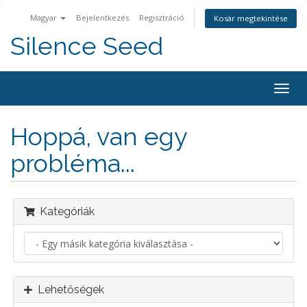
Magyar
Bejelentkezés
Regisztráció
Kosár megtekintése
Silence Seed
Váltá
a
navig
Hoppá, van egy
probléma...
Kategóriák
Lehetőségek