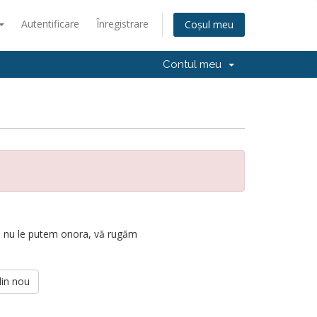
Autentificare
Înregistrare
Coșul meu
Contul meu
e nu le putem onora, vă rugăm
din nou