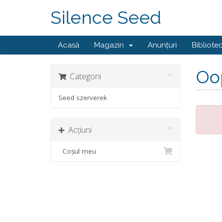
Silence Seed
Acasă
Magazin
Anunțuri
Bibliote
Oop
Categorii
Seed szerverek
Acțiuni
Coșul meu