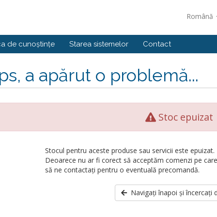
Română
ca de cunoștințe
Starea sistemelor
Contact
s, a apărut o problemă...
Stoc epuizat
Stocul pentru aceste produse sau servicii este epuizat.
Deoarece nu ar fi corect să acceptăm comenzi pe car
să ne contactați pentru o eventuală precomandă.
Navigați înapoi și încercați 