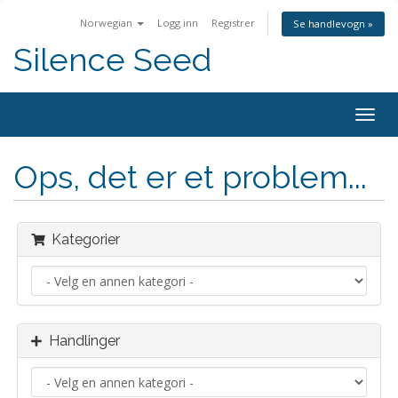
Norwegian
Logg inn
Registrer
Se handlevogn »
Silence Seed
Bytt
navig
Ops, det er et problem...
Kategorier
Handlinger