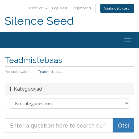
Estonian
Logi sisse
Registreeri
Vaata ostukorvi
Silence Seed
Togg
navig
Teadmistebaas
Portaali avaleht
Teadmistebaas
Kategooriad