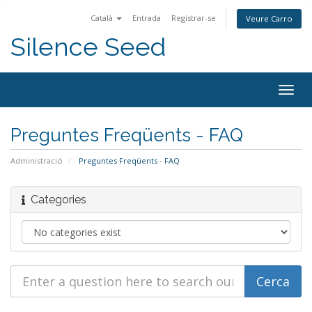
Català
Entrada
Registrar-se
Veure Carro
Silence Seed
Togg
navig
Preguntes Freqüents - FAQ
Administració
Preguntes Freqüents - FAQ
Categories