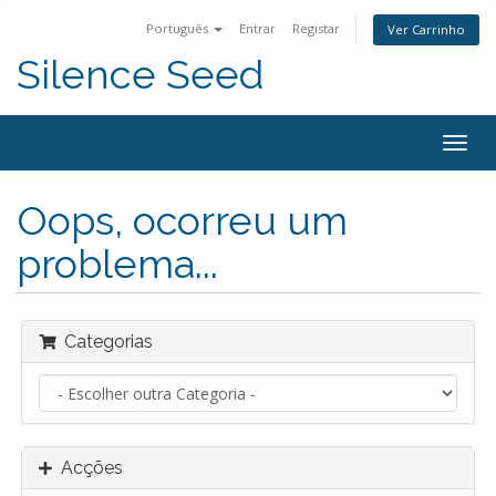
Português
Entrar
Registar
Ver Carrinho
Silence Seed
Alter
nave
Oops, ocorreu um
problema...
Categorias
Acções